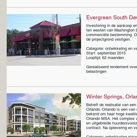
Evergreen South Dev
Investering in de aankoop en 
ten westen van Washington Du
commerciële bestemming. O.a.
de projectgrond vestigen.
Categorie: ontwikkeling en 
Start: september 2015
Looptijd: 62 maanden
Gerealiseerd rendement over
belastingen
Winter Springs, Orla
Betreft de realisatie van e
Orlando. Orlando is een van 
bekend om haar hoge kwalitei
Orlando MSA. Het complex v
en uitgebreide huurdersvoor
contract. Na oplevering en v
Categorie: ontwikkeling ni