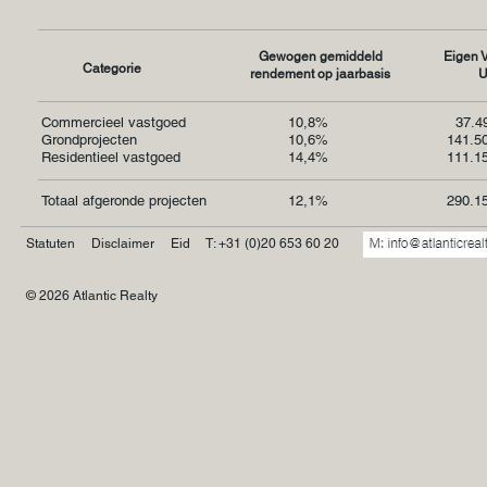
Gewogen gemiddeld
Eigen 
Categorie
rendement
op jaarbasis
Commercieel vastgoed
10,8%
37.49
Grondprojecten
10,6%
141.5
Residentieel vastgoed
14,4%
111.1
Totaal afgeronde projecten
12,1%
290.1
Statuten
Disclaimer
Eid
T: +31 (0)20 653 60 20
© 2026 Atlantic Realty