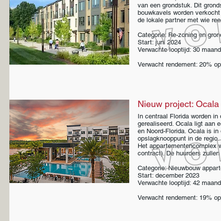
van een grondstuk. Dit gron
bouwkavels worden verkocht 
de lokale partner met wie re
Categorie: Re-zoning en gron
Start: juni 2024
Verwachte looptijd: 30 maan
Verwacht rendement: 20% op 
Nieuw project: Ocala
In centraal Florida worden i
gerealiseerd. Ocala ligt aan 
en Noord-Florida. Ocala is in 
opslagknooppunt in de regio.
Het appartementencomplex wo
contract). De huurders zullen
Categorie: Nieuwbouw appa
Start: december 2023
Verwachte looptijd: 42 maan
Verwacht rendement: 19% op 